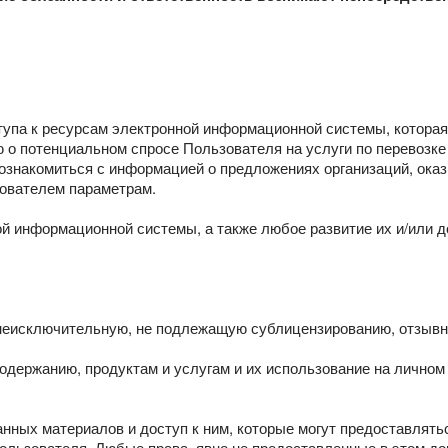
оступа к ресурсам электронной информационной системы, котор
о потенциальном спросе Пользователя на услуги по перевозке 
ознакомиться с информацией о предложениях организаций, ока
зователем параметрам.
 информационной системы, а также любое развитие их и/или 
 неисключительную, не подлежащую сублицензированию, отзыв
 содержанию, продуктам и услугам и их использование на лично
анных материалов и доступ к ним, которые могут предоставлять
льзователя. Любые права, явно не предоставленные в этом док