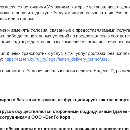
согласие с настоящими Условиями, которые устанавливают дого
можете получить доступ к Услугам или использовать их. Fasten
вас или в целом.
емени изменять Условия, связанные с предоставляемыми Услуга
и, либо дополнительных условий по предоставлению соответс
икации подтверждает ваше ознакомление и согласие с измененн
(или) иных транспортных услуг, в т.ч. услуг доставки без испо
у:
https://fasten.by/ru_by/legal/fasten_delivery_termofuse
.
ы принимаете Условия использования сервиса Яндекс ID, разме
иров и багажа или грузов, не функционирует как транспорт
и грузов осуществляются сторонними подрядчиками (далее –
я сотрудниками ООО «БелГо Корп».
ие обязанности и ответственность возникают непосредств