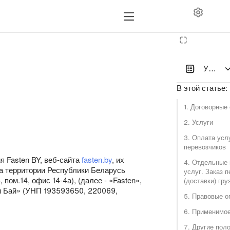
УСЛОВ
В этой статье
:
1. Договорные
2. Услуги
3. Оплата усл
перевозчиков
 Fasten BY, веб-сайта
fasten.by
, их
4. Отдельные
на территории Республики Беларусь
услуг. Заказ п
пом.14, офис 14-4а), (далее - «Fasten»,
(доставки) гру
и Бай» (УНП 193593650, 220069,
5. Правовые о
6. Применимое
7. Другие пол