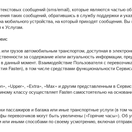
 текстовых сообщений (sms/email), которые являются частью о
чения таких сообщений, обратившись в службу поддержки и указ
а мобильного устройства, на который приходят сообщения. Вы п
 к Услугам.
рвис
а или грузов автомобильным транспортом, доступная в электро
тственности за содержание и/или актуальность информации, пр
 в данный момент. Взаимодействие Пользователя с перевозчик
ия Fasten), в том числе средствами функциональности Сервиса 
ten», «Upper», «Extra», «Max» и другим представленным в Сер
иному классу осуществляет Fasten самостоятельно на основани
и пассажиров и багажа или иные транспортные услуги (в том чи
фы перевозчиков могут быть увеличены («Горячие часы»). Об 
 или иными способами по своему усмотрению, включая отправ