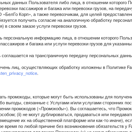
альных данных Пользователя либо лица, в отношении которого 
ревозки пассажиров и багажа или перевозки грузов, на передач
О «БелГо Корп», а также перевозчикам, для целей предоставле
бязуется получить согласие на аналогичную обработку персона
) в своем заказе услуги перевозки грузов.
ть персональную информацию лица, в отношении которого Поль
пассажиров и багажа или услуги перевозки грузов для указанны
 соглашается на трансграничную передачу персональных данн
речень лиц, осуществляющих обработку изложены в Политике Fa
asten_privacy_notice
.
ать промокоды, которые могут быть использованы для получени
ибо выгоды, связанные с Услугами и/или услугами сторонних 
шении промокодов («
Промокоды
»). Вы соглашаетесь, что Промок
обом; (ii) не могут дублироваться, продаваться или передават
мещение их на общественной платформе или как-то иначе), есл
ое время по любой причине без возникновения обязательств у Fas
станавливает для такого Промокода; (v) не могут обмениваться 