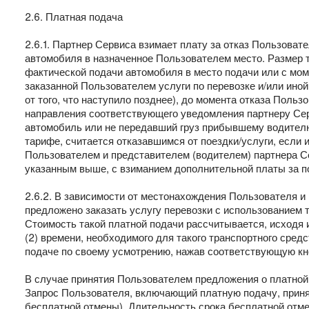
2.6. Платная подача
2.6.1. Партнер Сервиса взимает плату за отказ Пользоват
автомобиля в назначенное Пользователем место. Размер т
фактической подачи автомобиля в место подачи или с мо
заказанной Пользователем услуги по перевозке и/или иной
от того, что наступило позднее), до момента отказа Поль
направления соответствующего уведомления партнеру Се
автомобиль или не передавший груз прибывшему водителю 
тарифе, считается отказавшимся от поездки/услуги, если
Пользователем и представителем (водителем) партнера Се
указанным выше, с взиманием дополнительной платы за по
2.6.2. В зависимости от местонахождения Пользователя 
предложено заказать услугу перевозки с использованием т
Стоимость такой платной подачи рассчитывается, исходя
(2) времени, необходимого для такого транспортного сред
подаче по своему усмотрению, нажав соответствующую кно
В случае принятия Пользователем предложения о платной 
Запрос Пользователя, включающий платную подачу, приня
бесплатной отмены). Длительность срока бесплатной отм