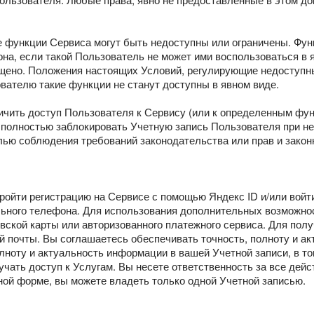
ые функции Сервиса могут быть недоступны или ограничены. Фу
она, если такой Пользователь не может ими воспользоваться в
щено. Положения настоящих Условий, регулирующие недоступн
ователю такие функции не станут доступны в явном виде.
аничить доступ Пользователя к Сервису (или к определенным фу
ли полностью заблокировать Учетную запись Пользователя при 
ью соблюдения требований законодательства или прав и закон
ройти регистрацию на Сервисе с помощью Яндекс ID и/или войти
льного телефона. Для использования дополнительных возможно
вской карты или авторизованного платежного сервиса. Для полу
ой почты. Вы соглашаетесь обеспечивать точность, полноту и 
олноту и актуальность информации в вашей Учетной записи, в т
лучать доступ к Услугам. Вы несете ответственность за все де
нной форме, вы можете владеть только одной Учетной записью.