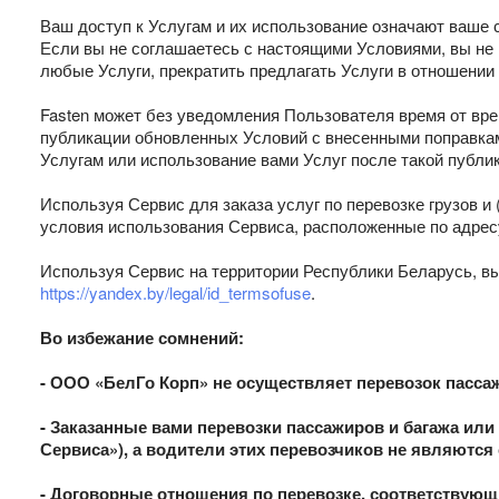
Ваш доступ к Услугам и их использование означают ваше 
Если вы не соглашаетесь с настоящими Условиями, вы не 
любые Услуги, прекратить предлагать Услуги в отношении 
Fasten может без уведомления Пользователя время от вр
публикации обновленных Условий с внесенными поправкам
Услугам или использование вами Услуг после такой публ
Используя Сервис для заказа услуг по перевозке грузов и 
условия использования Сервиса, расположенные по адрес
Используя Сервис на территории Республики Беларусь, в
https://yandex.by/legal/id_termsofuse
.
Во избежание сомнений:
- ООО «БелГо Корп» не осуществляет перевозок пассаж
- Заказанные вами перевозки пассажиров и багажа ил
Сервиса»), а водители этих перевозчиков не являютс
- Договорные отношения по перевозке, соответствующ