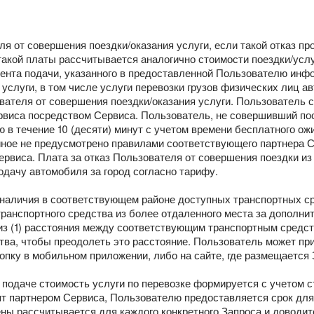
еля от совершения поездки/оказания услуги, если такой отказ 
акой платы рассчитывается аналогично стоимости поездки/услу
мента подачи, указанного в предоставленной Пользователю инф
 услуги, в том числе услуги перевозки грузов физических лиц 
зователя от совершения поездки/оказания услуги. Пользователь 
рвиса посредством Сервиса. Пользователь, не совершивший по
в течение 10 (десяти) минут с учетом времени бесплатного ож
 иное не предусмотрено правилами соответствующего партнера 
рвиса. Плата за отказ Пользователя от совершения поездки из
дачу автомобиля за город согласно тарифу.
и наличия в соответствующем районе доступных транспортных с
ранспортного средства из более отдаленного места за дополни
 из (1) расстояния между соответствующим транспортным средс
ства, чтобы преодолеть это расстояние. Пользователь может пр
пку в мобильном приложении, либо на сайте, где размещается 
подаче стоимость услуги по перевозке формируется с учетом ст
т партнером Сервиса, Пользователю предоставляется срок для
ены рассчитывается для каждого конкретного Запроса и доводи