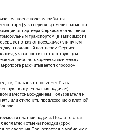
произошел после подачи/прибытия
ги по тарифу за период времени с момента
ормации от партнера Сервиса в отношении
автомобильным транспортом (в зависимости
совершает отказ от поездки/услуги путем
садку в поданный партнером Сервиса
идания, указанного в соответствующем
Сервиса, либо договоренностями между
 аэропорта рассчитывается способом,
редств, Пользователю может быть
тельную плату («платная подача»).
твом и местонахождением Пользователя и
инять или отклонить предложение о платной
Запрос.
оимости платной подачи. После того как
 бесплатной отмены поездки (срок
тся до сведения Пользователя в мобильном