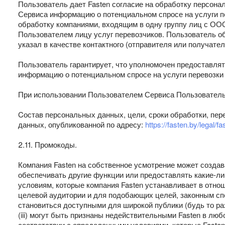
Пользователь дает Fasten согласие на обработку персон
Сервиса информацию о потенциальном спросе на услуги пе
обработку компаниями, входящим в одну группу лиц с ОО
Пользователем лицу услуг перевозчиков. Пользователь о
указал в качестве контактного (отправителя или получателя
Пользователь гарантирует, что уполномочен предоставля
информацию о потенциальном спросе на услуги перевозки 
При использовании Пользователем Сервиса Пользователь
Cостав персональных данных, цели, сроки обработки, пе
данных, опубликованной по адресу:
https://fasten.by/legal/f
2.11. Промокоды.
Компания Fasten на собственное усмотрение может создав
обеспечивать другие функции или предоставлять какие-л
условиям, которые компания Fasten устанавливает в отно
целевой аудитории и для подобающих целей, законным спос
становиться доступными для широкой публики (будь то раз
(iii) могут быть признаны недействительными Fasten в люб
соответствии с определенными условиями, которые Fasten у